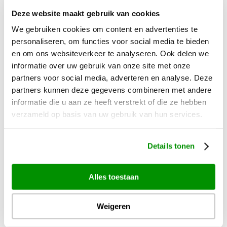
Bali
Deze website maakt gebruik van cookies
Bonaire
We gebruiken cookies om content en advertenties te
Botswana
personaliseren, om functies voor social media te bieden
Canada
en om ons websiteverkeer te analyseren. Ook delen we
informatie over uw gebruik van onze site met onze
Costa Rica
partners voor social media, adverteren en analyse. Deze
Curaçao
partners kunnen deze gegevens combineren met andere
informatie die u aan ze heeft verstrekt of die ze hebben
Dubai
verzameld op basis van uw gebruik van hun services.
Hawaii
IJsland
Details tonen
Japan
Mauritius
Alles toestaan
Mexico
Namibië
Weigeren
Nieuw-Zeeland