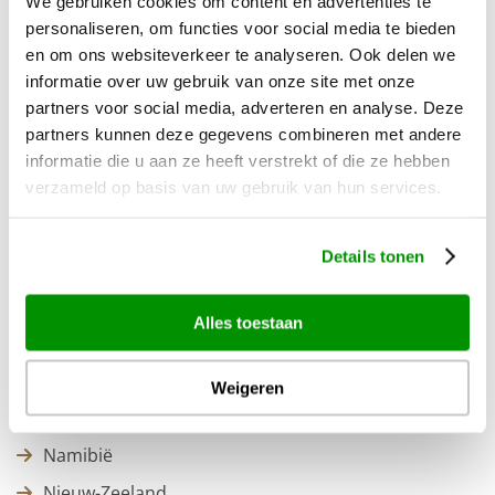
We gebruiken cookies om content en advertenties te
Bali
personaliseren, om functies voor social media te bieden
Bonaire
en om ons websiteverkeer te analyseren. Ook delen we
Botswana
informatie over uw gebruik van onze site met onze
partners voor social media, adverteren en analyse. Deze
Canada
partners kunnen deze gegevens combineren met andere
Costa Rica
informatie die u aan ze heeft verstrekt of die ze hebben
verzameld op basis van uw gebruik van hun services.
Curaçao
Dubai
Details tonen
Hawaii
IJsland
Alles toestaan
Japan
Mauritius
Weigeren
Mexico
Namibië
Nieuw-Zeeland