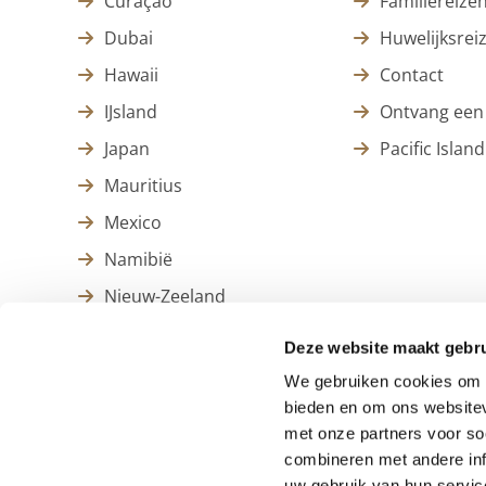
Curaçao
Familiereize
Dubai
Huwelijksrei
Hawaii
Contact
IJsland
Ontvang een 
Japan
Pacific Island
Mauritius
Mexico
Namibië
Nieuw-Zeeland
Thailand
Deze website maakt gebru
Zanzibar
We gebruiken cookies om c
Zuid-Afrika
bieden en om ons websitev
met onze partners voor so
combineren met andere inf
uw gebruik van hun servic