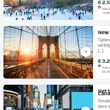
€ 2.
Indica
10-09
New 
Tijden
verbli
[…]
€ 3.
Indica
06-10
Het 
Can
Ontde
deze a