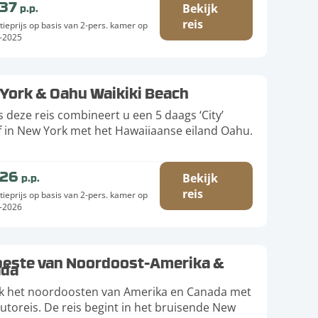
537
p.p.
Bekijk
reis
tieprijs op basis van 2-pers. kamer op
-2025
York & Oahu Waikiki Beach
s deze reis combineert u een 5 daags ‘City’
jf in New York met het Hawaiiaanse eiland Oahu.
226
p.p.
Bekijk
reis
tieprijs op basis van 2-pers. kamer op
-2026
beste van Noordoost-Amerika &
ada
k het noordoosten van Amerika en Canada met
utoreis. De reis begint in het bruisende New