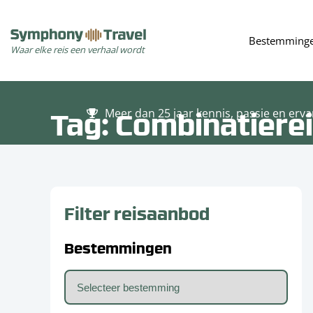
Bestemming
Waar elke reis een verhaal wordt
Tag:
Combinatiere
Meer dan 25 jaar kennis, passie en erva
Filter reisaanbod
Bestemmingen