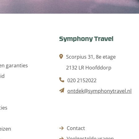
Symphony Travel
Scorpius 31, 8e etage
n garanties
2132 LR Hoofddorp
id
020 2152022
ontdek@symphonytravel.nl
ies
Contact
eizen
Veelgestelde vragen