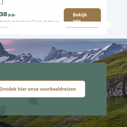
…]
238
p.p.
Bekijk
reis
tieprijs op basis van 2-pers. kamer op
-2026
Ontdek hier onze voorbeeldreizen