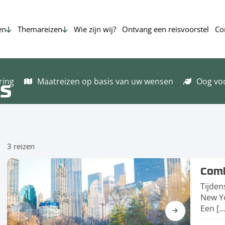
en
Themareizen
Wie zijn wij?
Ontvang een reisvoorstel
Co
is
ring
Maatreizen op basis van uw wensen
Oog vo
3 reizen
Comb
Tijden
New Yo
Een […