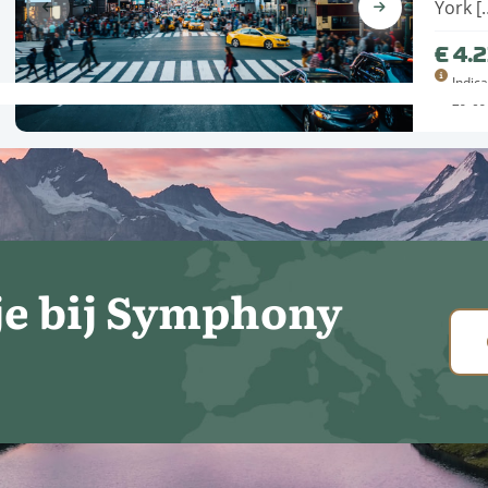
York [
€ 4.
Indica
29-09
e bij Symphony