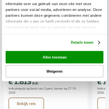
informatie over uw gebruik van onze site met onze
partners voor social media, adverteren en analyse. Deze
partners kunnen deze gegevens combineren met andere
Familiereizen
informatie die u aan ze heeft verstrekt of die ze hebben
verzameld op basis van uw gebruik van hun services.
Strandvakantie Curacao
Stra
Details tonen
Bon Bini! Ofwel, welkom op Curacao.
Bon Bi
Alles toestaan
Maak kennis met het heerlijke eiland
Happy 
Curacao tijdens deze strandvakantie.
heerli
Weigeren
Een strandvakantie Curacao...
strand
€ 1.613
€ 1
p.p.
Indicatieprijs op basis van 2-pers. kamer op 27-10-
Indicati
2026
2026
Bekijk reis
B