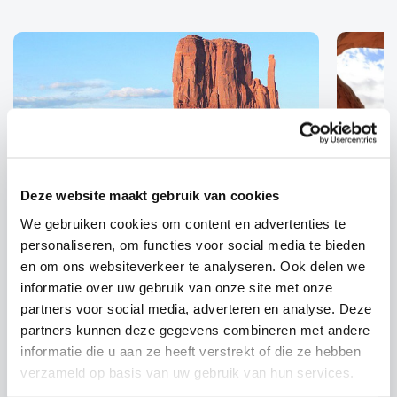
Deze website maakt gebruik van cookies
Autoreizen
We gebruiken cookies om content en advertenties te
personaliseren, om functies voor social media te bieden
en om ons websiteverkeer te analyseren. Ook delen we
Het beste van Zuidwest-
Ulti
informatie over uw gebruik van onze site met onze
Amerika
partners voor social media, adverteren en analyse. Deze
Een ui
Fantastische autorondreis om het
partners kunnen deze gegevens combineren met andere
informatie die u aan ze heeft verstrekt of die ze hebben
schitt
zuidwesten van Amerika met al zijn
verzameld op basis van uw gebruik van hun services.
vele h
facetten te verkennen. U bezoekt de