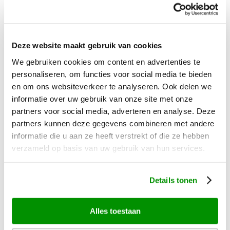
Mauritius
Mexico
Namibië
Deze website maakt gebruik van cookies
Nieuw-Zeeland
We gebruiken cookies om content en advertenties te
personaliseren, om functies voor social media te bieden
Thailand
en om ons websiteverkeer te analyseren. Ook delen we
Zanzibar
informatie over uw gebruik van onze site met onze
partners voor social media, adverteren en analyse. Deze
Zuid-Afrika
partners kunnen deze gegevens combineren met andere
informatie die u aan ze heeft verstrekt of die ze hebben
Algemeen
verzameld op basis van uw gebruik van hun services.
Wie zijn wij?
Details tonen
Zekerheden en garanties
Duurzaamheid
Alles toestaan
Safarireizen