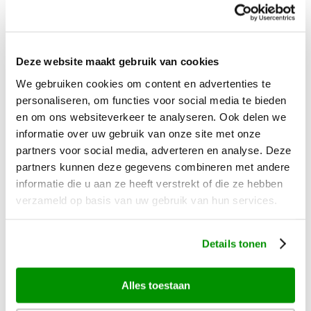
Mauritius
Mexico
Namibië
Deze website maakt gebruik van cookies
Nieuw-Zeeland
We gebruiken cookies om content en advertenties te
personaliseren, om functies voor social media te bieden
Thailand
en om ons websiteverkeer te analyseren. Ook delen we
Zanzibar
informatie over uw gebruik van onze site met onze
partners voor social media, adverteren en analyse. Deze
Zuid-Afrika
partners kunnen deze gegevens combineren met andere
informatie die u aan ze heeft verstrekt of die ze hebben
Algemeen
verzameld op basis van uw gebruik van hun services.
Wie zijn wij?
Details tonen
Zekerheden en garanties
Duurzaamheid
Alles toestaan
Safarireizen