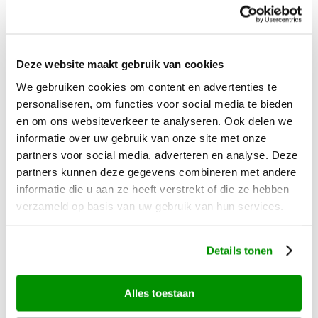
Mauritius
Mexico
Deze website maakt gebruik van cookies
Namibië
We gebruiken cookies om content en advertenties te
Nieuw-Zeeland
personaliseren, om functies voor social media te bieden
Thailand
en om ons websiteverkeer te analyseren. Ook delen we
informatie over uw gebruik van onze site met onze
Zanzibar
partners voor social media, adverteren en analyse. Deze
Zuid-Afrika
partners kunnen deze gegevens combineren met andere
informatie die u aan ze heeft verstrekt of die ze hebben
verzameld op basis van uw gebruik van hun services.
Algemeen
Wie zijn wij?
Details tonen
Zekerheden en garanties
Duurzaamheid
Alles toestaan
Safarireizen