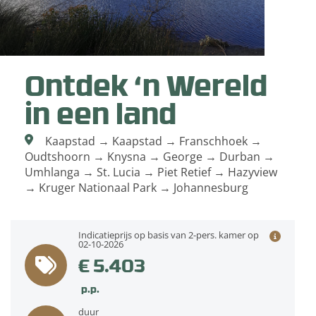
Ontdek ‘n Wereld
in een land
Kaapstad → Kaapstad → Franschhoek →
Oudtshoorn → Knysna → George → Durban →
Umhlanga → St. Lucia → Piet Retief → Hazyview
→ Kruger Nationaal Park → Johannesburg
Indicatieprijs op basis van 2-pers. kamer op
02-10-2026
€ 5.403
p.p.
duur