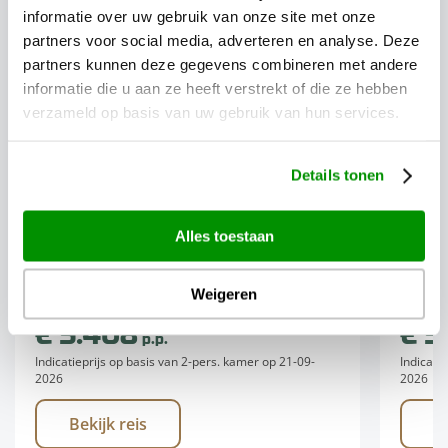
informatie over uw gebruik van onze site met onze
partners voor social media, adverteren en analyse. Deze
partners kunnen deze gegevens combineren met andere
Autoreizen
informatie die u aan ze heeft verstrekt of die ze hebben
verzameld op basis van uw gebruik van hun services.
Hoogtepunten van Nieuw-
Acti
Zeeland
Zeel
Details tonen
Laat u betoveren door de ongerepte
Bent u
schoonheid en de rijke cultuur van
avontu
Alles toestaan
Nieuw-Zeeland, terwijl u de
Deze a
hoogtepunten van zowel...
mooist
Weigeren
€ 5.408
€ 5
p.p.
Indicatieprijs op basis van 2-pers. kamer op 21-09-
Indicati
2026
2026
Bekijk reis
B