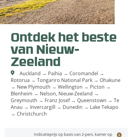
Ontdek het beste
van Nieuw-
Zeeland
Auckland → Paihia → Coromandel →
Rotorua → Tongariro National Park → Ohakune
→ New Plymouth → Wellington → Picton →
Blenheim → Nelson, Nieuw-Zeeland →
Greymouth → Franz Josef → Queenstown → Te
Anau → Invercargill → Dunedin → Lake Tekapo
→ Christchurch
Indicatieprijs op basis van 2-pers. kamer op