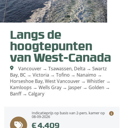
Langs de
hoogtepunten
van West-Canada
Vancouver → Tsawassen, Delta → Swartz
Bay, BC → Victoria → Tofino → Nanaimo →
Horseshoe Bay, West Vancouver → Whistler →
Kamloops → Wells Gray → Jasper → Golden →
Banff → Calgary
Indicatieprijs op basis van 2-pers. kamer op
08-09-2026
€ 4.409