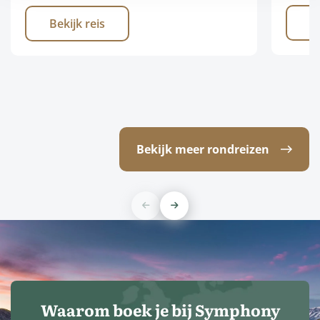
B
Bekijk reis
Bekijk meer rondreizen
Waarom boek je bij Symphony