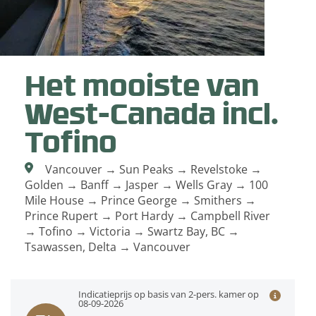
Het mooiste van
West-Canada incl.
Tofino
Vancouver → Sun Peaks → Revelstoke →
Golden → Banff → Jasper → Wells Gray → 100
Mile House → Prince George → Smithers →
Prince Rupert → Port Hardy → Campbell River
→ Tofino → Victoria → Swartz Bay, BC →
Tsawassen, Delta → Vancouver
Indicatieprijs op basis van 2-pers. kamer op
08-09-2026