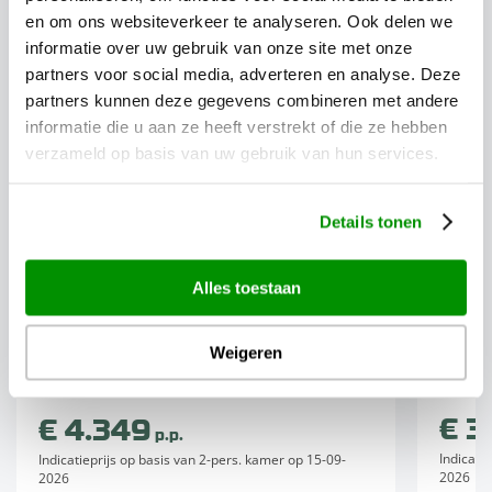
en om ons websiteverkeer te analyseren. Ook delen we
informatie over uw gebruik van onze site met onze
partners voor social media, adverteren en analyse. Deze
partners kunnen deze gegevens combineren met andere
informatie die u aan ze heeft verstrekt of die ze hebben
Autoreizen
verzameld op basis van uw gebruik van hun services.
Hoogtepunten van West-
Ontd
Details tonen
Canada
Wie a
British Columbia, Alberta en de Rocky
Alles toestaan
Rocky
Mountains vormen zonder twijfel unieke
bergto
Weigeren
hoogtepunten tijdens een bezoek aan
elande
West-Canada. Maak tijdens...
€ 3
€ 4.349
p.p.
Indicati
Indicatieprijs op basis van 2-pers. kamer op 15-09-
2026
2026