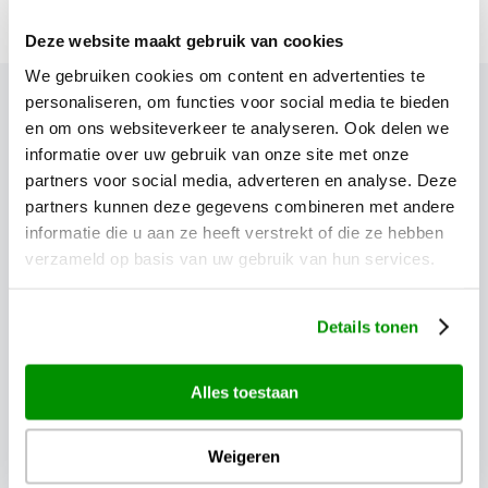
Bridge (tickets vooraf noodzakelijk).
Deze website maakt gebruik van cookies
Gerelateerde reizen
We gebruiken cookies om content en advertenties te
personaliseren, om functies voor social media te bieden
en om ons websiteverkeer te analyseren. Ook delen we
informatie over uw gebruik van onze site met onze
partners voor social media, adverteren en analyse. Deze
partners kunnen deze gegevens combineren met andere
informatie die u aan ze heeft verstrekt of die ze hebben
verzameld op basis van uw gebruik van hun services.
Details tonen
Autoreizen
Alles toestaan
Hoogtepunten van Oost-
Hoog
Weigeren
Canada
Can