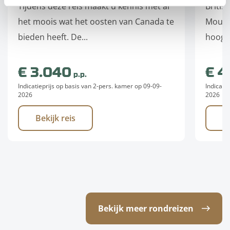
Tijdens deze reis maakt u kennis met al
Britis
het moois wat het oosten van Canada te
Mounta
bieden heeft. De...
hoogt
West-C
€ 3.040
€ 4
p.p.
Indicatieprijs op basis van 2-pers. kamer op 09-09-
Indicati
2026
2026
Bekijk reis
B
Bekijk meer rondreizen