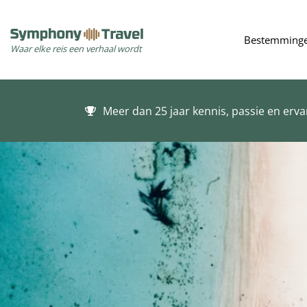
Bestemming
Waar elke reis een verhaal wordt
Meer dan 25 jaar kennis, passie en erva