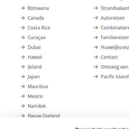
Botswana
Strandvakant
Canada
Autoreizen
Costa Rica
Combinatier
Curaçao
Familiereize
Dubai
Huwelijksrei
Hawaii
Contact
IJsland
Ontvang een 
Japan
Pacific Island
Mauritius
Mexico
Namibië
Nieuw-Zeeland
Thailand