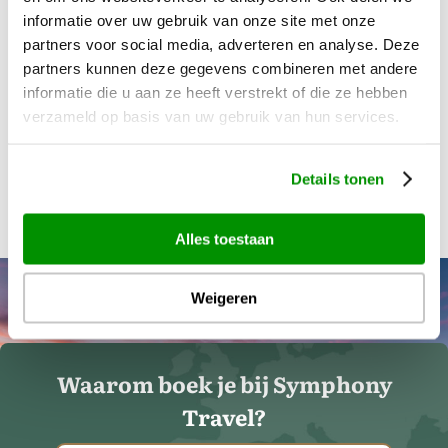
informatie over uw gebruik van onze site met onze
partners voor social media, adverteren en analyse. Deze
Algemene
Ik ga akkoord met de (algemene) voorwaarden
partners kunnen deze gegevens combineren met andere
voorwaarden
informatie die u aan ze heeft verstrekt of die ze hebben
verzameld op basis van uw gebruik van hun services.
CAPTCHA
Details tonen
Alles toestaan
Weigeren
Waarom boek je bij Symphony
Travel?